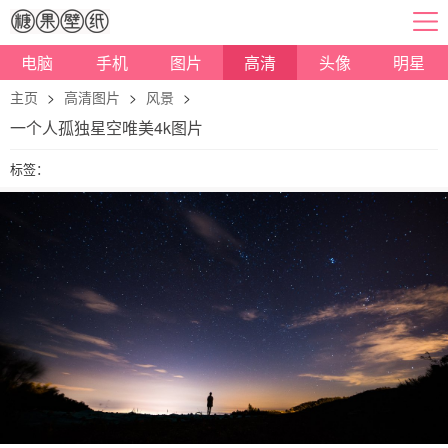
电脑
手机
图片
高清
头像
明星
主页
>
高清图片
>
风景
>
一个人孤独星空唯美4k图片
标签：