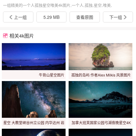
一组精美的一个人孤独星空唯美4k图片,一个人,孤独,星空,唯美,
上一组
5.29 MB
查看原图
下一组
相关4k图片
牛背山星空图片
孤独的岛屿 作者Alex Milkis 风景图片
星空 大教堂峡谷州立公园 内华达州 岩
加拿大班芙国家公园弓湖夜晚星空4K
石 夜 图片
风景图片