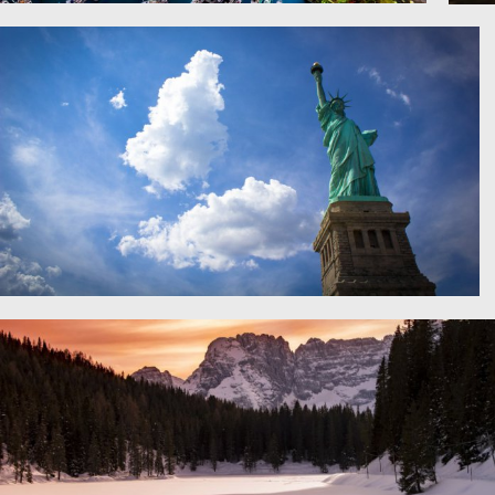
迪拜,建筑,摩天大楼,夜景 6K摄影图片图片
纽约自由女神像4K高清图片