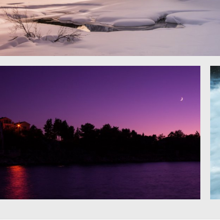
冬天，丛林，高山，冰雪，日落图片
夜晚的天空 月亮 天空 晚上 5K风景图片