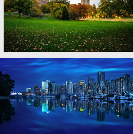
秋天,叶子,树,美国纽约中央公园,草坪,4K风景图片