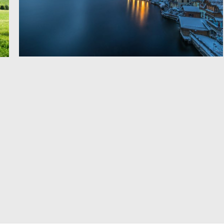
哈尔施塔特湖冬天风景4k图片