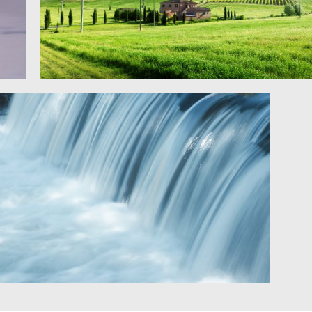
房子,电线杆,农场,绿色草地,蓝天,5K风图片
瀑布 水 4k图片