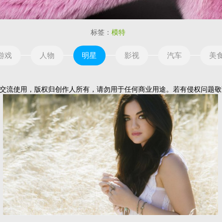
标签：
模特
游戏
人物
明星
影视
汽车
美
流使用，版权归创作人所有，请勿用于任何商业用途。若有侵权问题敬请告知！