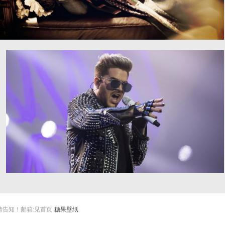
Bipasha Basu 碧帕莎芭素4K图片
亚当兰伯特 照片 6k图片
告知！邮箱:见首页
糖果壁纸