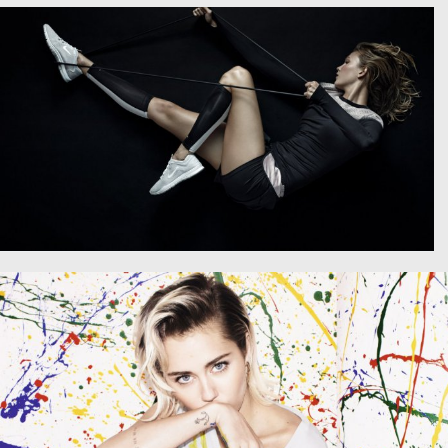
安娜·肯德里克 小猫 时装模特图片
卡莉·克劳斯 顶级时尚模特 模特 黑发图片