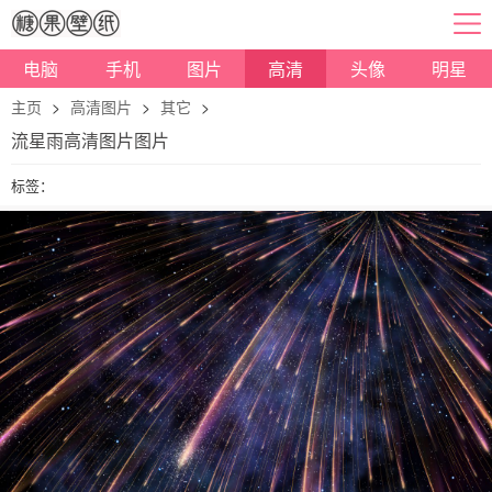
电脑
手机
图片
高清
头像
明星
主页
>
高清图片
>
其它
>
流星雨高清图片图片
标签：