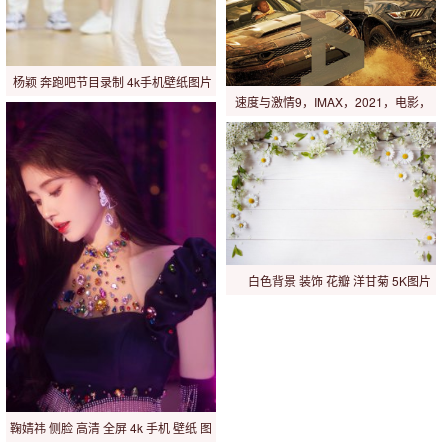
杨颖 奔跑吧节目录制 4k手机壁纸图片
速度与激情9，IMAX，2021，电影，
5K，图片
白色背景 装饰 花瓣 洋甘菊 5K图片
鞠婧祎 侧脸 高清 全屏 4k 手机 壁纸 图
片