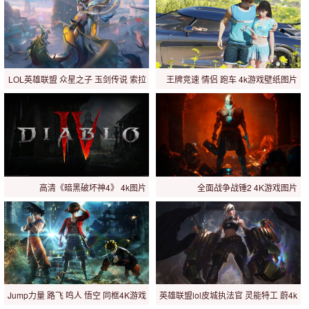
LOL英雄联盟 众星之子 玉剑传说 索拉
王牌竞速 情侣 跑车 4k游戏壁纸图片
卡8k游戏图片
高清《暗黑破坏神4》 4k图片
全面战争战锤2 4K游戏图片
Jump力量 路飞 鸣人 悟空 同框4K游戏
英雄联盟lol皮城执法官 灵能特工 蔚4k
图片
图片