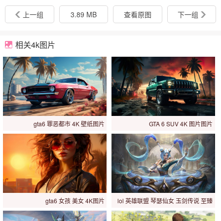
上一组
3.89 MB
查看原图
下一组
相关4k图片
gta6 罪恶都市 4K 壁纸图片
GTA 6 SUV 4K 图片图片
gta6 女孩 美女 4K图片
lol 英雄联盟 琴瑟仙女 玉剑传说 至臻
娑娜 5图片