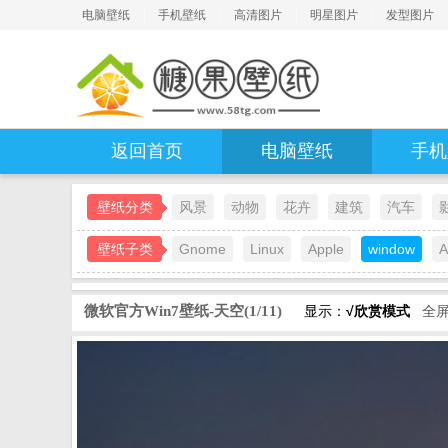
电脑壁纸
|
手机壁纸
|
高清图片
|
明星图片
|
发型图片
返回首页
电脑壁纸
手机
壁纸分类
风景
动物
花卉
建筑
汽车
壁纸子类
Gnome
Linux
Apple
window
A
微软官方Win7壁纸-天空(1/11)
显示：
√欣赏模式
全