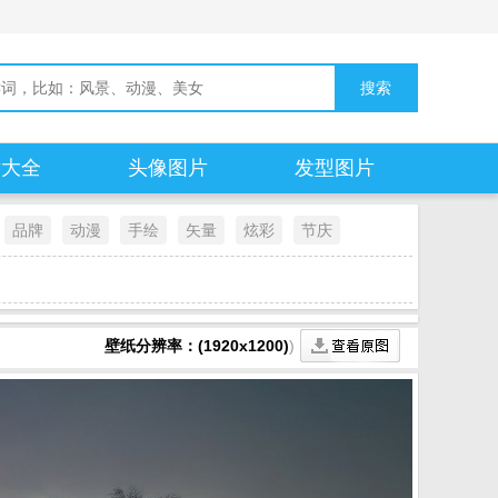
片大全
头像图片
发型图片
品牌
动漫
手绘
矢量
炫彩
节庆
壁纸分辨率：(1920x1200)
)