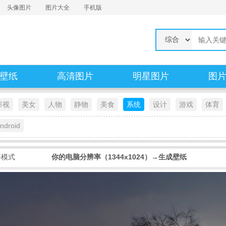
|
头像图片
|
图片大全
|
手机版
壁纸
高清图片
明星图片
图
影视
美女
人物
静物
美食
系统
设计
游戏
体育
ndroid
屏模式
你的电脑分辨率（1344x1024）→生成壁纸