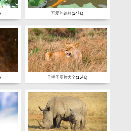
)
可爱的锦鲤
(24张)
)
母狮子图片大全
(15张)