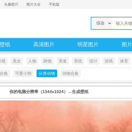
|
头像图片
|
图片大全
|
手机版
壁纸
高清图片
明星图片
图
影视
美女
人物
静物
美食
系统
设计
游戏
体育
合集
可爱小狗
分类动物
动物合集
你的电脑分辨率（1344x1024）→生成壁纸