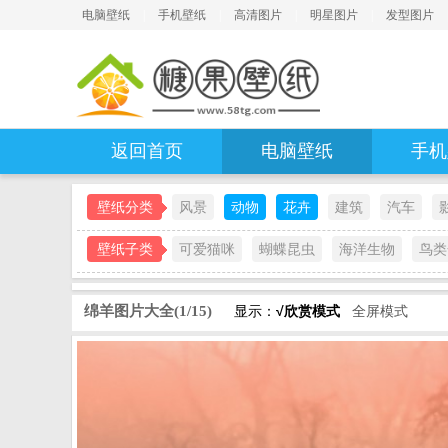
电脑壁纸
|
手机壁纸
|
高清图片
|
明星图片
|
发型图片
返回首页
电脑壁纸
手机
壁纸分类
风景
动物
花卉
建筑
汽车
壁纸子类
可爱猫咪
蝴蝶昆虫
海洋生物
鸟类
绵羊图片大全(1/15)
显示：
√欣赏模式
全屏模式