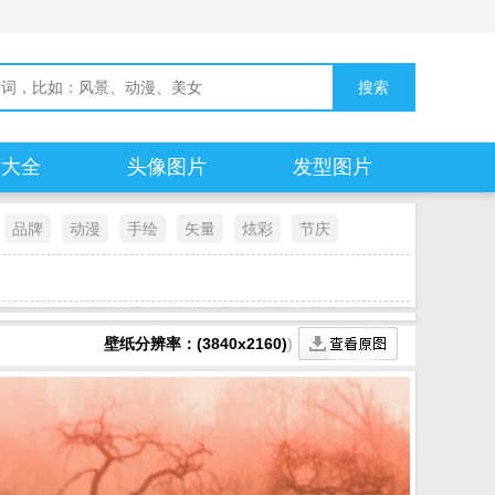
片大全
头像图片
发型图片
品牌
动漫
手绘
矢量
炫彩
节庆
壁纸分辨率：(3840x2160)
)