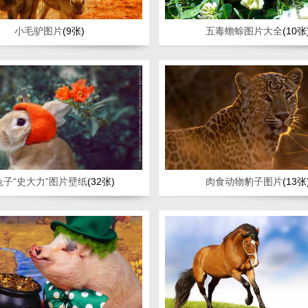
小毛驴图片
(9张)
五毒蟾蜍图片大全
(10张
兔子“史大力”图片壁纸
(32张)
肉食动物豹子图片
(13张