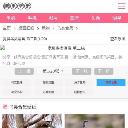
电脑
手机
图片
高清
头像
明星
主页
>
桌面壁纸
>
动物
>
鸟类合集
>
宽屏鸟类写真 第二辑(1/20)
查看原图
分享一组鸟类合集壁纸"宽屏鸟类写真 第二辑"给大家，点缀您的桌面，美
化自己的心灵！
第1/20张
上一组
下一张
下一组
可爱猫咪
蝴蝶昆虫
海洋生物
鸟类合集
可爱小狗
分类动物
动物合集
鸟类合集壁纸