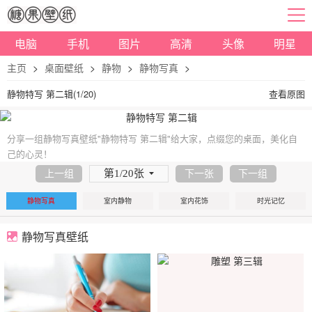
电脑
手机
图片
高清
头像
明星
主页
>
桌面壁纸
>
静物
>
静物写真
>
静物特写 第二辑(1/20)
查看原图
分享一组静物写真壁纸"静物特写 第二辑"给大家，点缀您的桌面，美化自
己的心灵！
第1/20张
上一组
下一张
下一组
静物写真
室内静物
室内花饰
时光记忆
静物写真壁纸