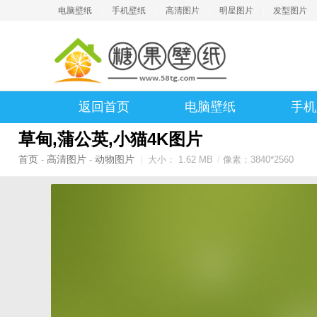
电脑壁纸
|
手机壁纸
|
高清图片
|
明星图片
|
发型图片
返回首页
电脑壁纸
手机
草甸,蒲公英,小猫4K图片
首页
高清图片
动物图片
-
-
|
大小： 1.62 MB
/
像素：3840*2560