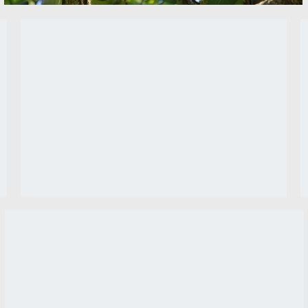
猫 树 绿色 夏天 动物 可爱的小猫 4K图片
马 小马 草甸 森林 4K图片