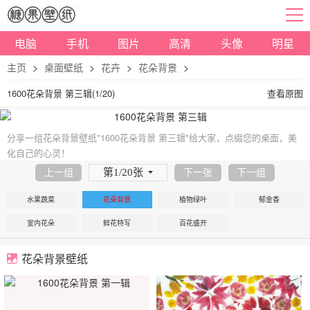
电脑
手机
图片
高清
头像
明星
主页
>
桌面壁纸
>
花卉
>
花朵背景
>
1600花朵背景 第三辑(1/20)
查看原图
分享一组花朵背景壁纸"1600花朵背景 第三辑"给大家，点缀您的桌面，美
化自己的心灵！
第1/20张
上一组
下一张
下一组
水果蔬菜
花朵背景
植物绿叶
郁金香
室内花朵
鲜花特写
百花盛开
花朵背景壁纸