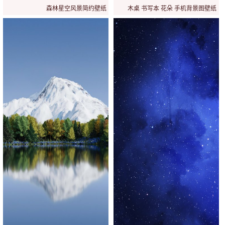
森林星空风景简约壁纸
木桌 书写本 花朵 手机背景图壁纸