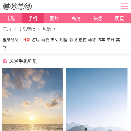
电脑
手机
图片
高清
头像
明星
主页
>
手机壁纸
>
风景
>
壁纸分类：
风景
游戏
动漫
美女
明星
影视
植物
动物
汽车
节日
其
它
风景手机壁纸